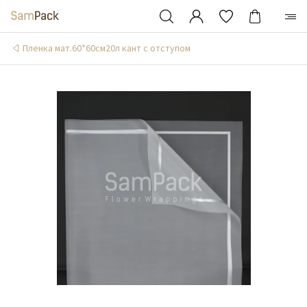
Пленка мат.60*60см20л кант с отступом