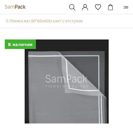
Пленка мат.60*60см20л кант с отступом
В наличии