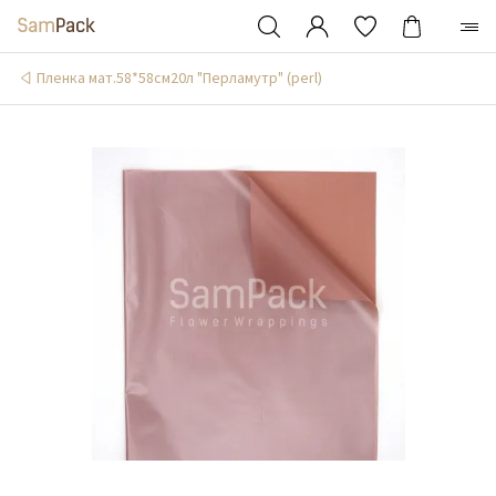
Пленка мат.58*58см20л "Перламутр" (perl)