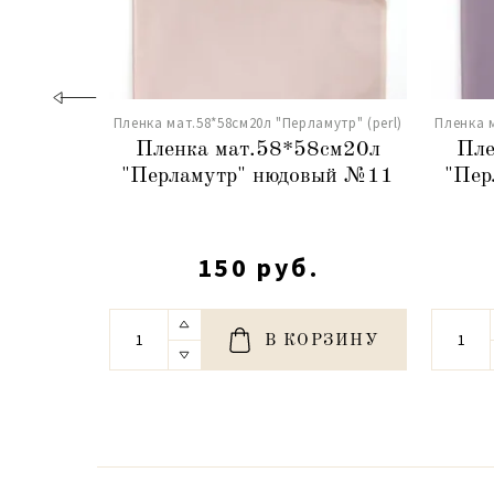
Пленка мат.58*58см20л "Перламутр" (perl)
Пленка м
Пленка мат.58*58см20л
Пле
"Перламутр" нюдовый №11
"Пер
150 руб.
В КОРЗИНУ