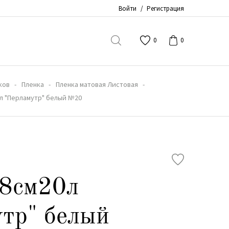
Войти
/
Регистрация
0
0
ков
Пленка
Пленка матовая Листовая
0л "Перламутр" белый №20
58см20л
тр" белый