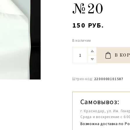
№20
150 РУБ.
В наличии
В КО
Штрих-код:
2200000101587
Самовывоз:
г. Краснодар, ул. Им. Гене
Среда и воскресение с 6:00-1
Возможна доставка по Ро