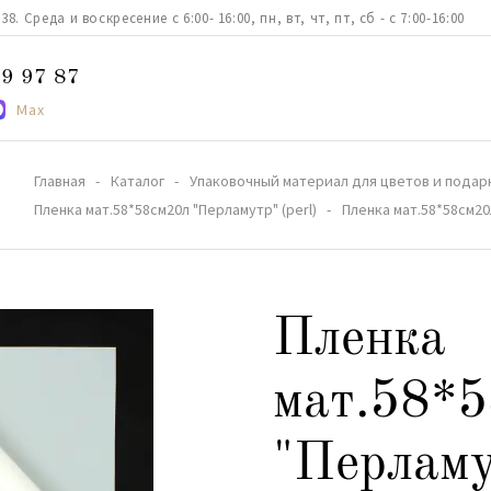
. Среда и воскресение с 6:00- 16:00, пн, вт, чт, пт, сб - с 7:00-16:00
9 97 87
Max
Главная
Каталог
Упаковочный материал для цветов и подар
Пленка мат.58*58см20л "Перламутр" (perl)
Пленка мат.58*58см2
Пленка
мат.58*
"Перламу