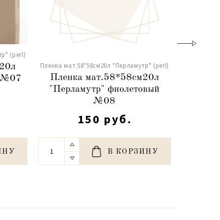
" (perl)
Пленка мат.
Пленка мат.58*58см20л "Перламутр" (perl)
м20л
Пленк
Пленка мат.58*58см20л
й №07
"Перл
"Перламутр" фиолетовый
№08
150 руб.
ИНУ
В КОРЗИНУ