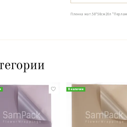
Пленка мат.58*58см20л "Перла
тегории
и
В наличии