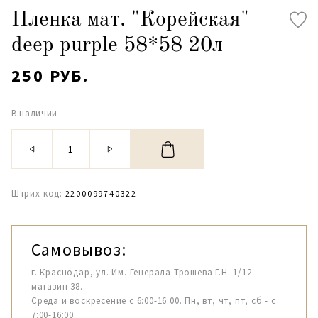
Пленка мат. "Корейская"
deep purple 58*58 20л
250 РУБ.
В наличии
Штрих-код:
2200099740322
Самовывоз:
г. Краснодар, ул. Им. Генерала Трошева Г.Н. 1/12
магазин 38.
Среда и воскресение с 6:00-16:00. Пн, вт, чт, пт, сб - с
7:00-16:00.