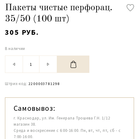
Пакеты чистые перфорац.
35/50 (100 шт)
305 РУБ.
В наличии
Штрих-код:
2200003781298
Самовывоз:
г. Краснодар, ул. Им. Генерала Трошева Г.Н. 1/12
магазин 38.
Среда и воскресение с 6:00-16:00. Пн, вт, чт, пт, сб - с
7:00-16:00.