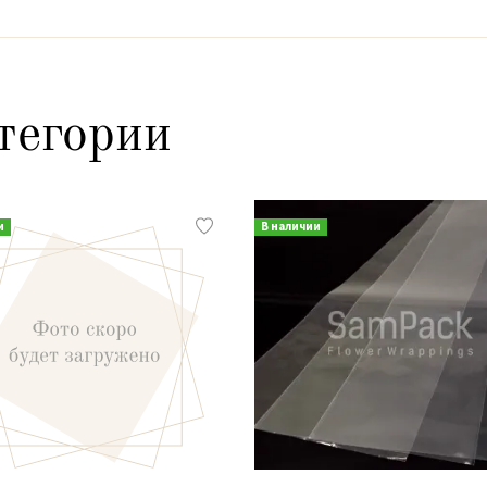
тегории
и
В наличии