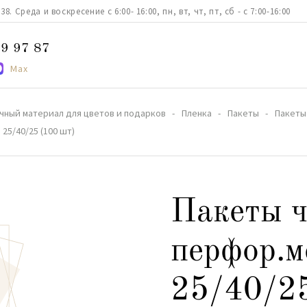
. Среда и воскресение с 6:00- 16:00, пн, вт, чт, пт, сб - с 7:00-16:00
9 97 87
Max
чный материал для цветов и подарков
Пленка
Пакеты
Пакеты
25/40/25 (100 шт)
Пакеты 
перфор.м
25/40/25