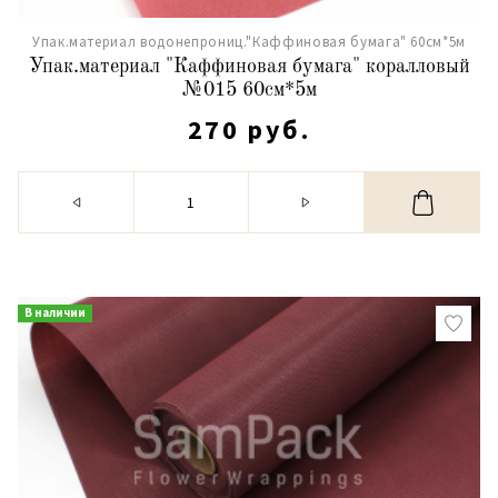
Упак.материал водонепрониц."Каффиновая бумага" 60см*5м
Упак.материал "Каффиновая бумага" коралловый
№015 60см*5м
270 руб.
В наличии