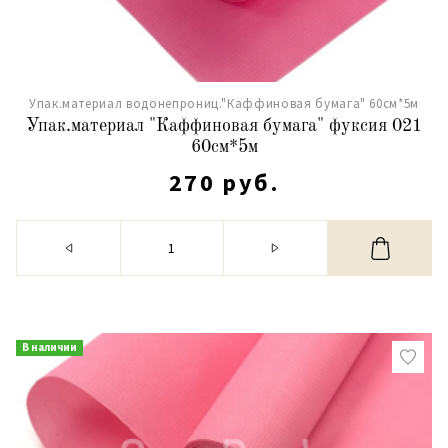
Упак.материал водонепрониц."Каффиновая бумага" 60см*5м
Упак.материал "Каффиновая бумага" фуксия 021
60см*5м
270 руб.
В наличии