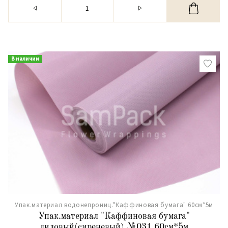
В наличии
Упак.материал водонепрониц."Каффиновая бумага" 60см*5м
Упак.материал "Каффиновая бумага"
лиловый(сиреневый) №031 60см*5м