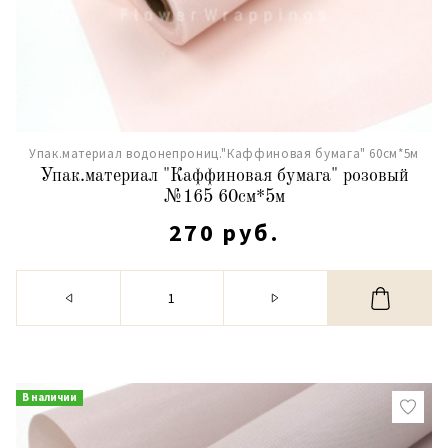
Упак.материал водонепрониц."Каффиновая бумага" 60см*5м
Упак.материал "Каффиновая бумага" розовый
№165 60см*5м
270 руб.
В наличии