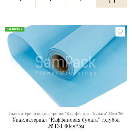
В наличии
Упак.материал водонепрониц."Каффиновая бумага" 60см*5м
Упак.материал "Каффиновая бумага" голубой
№131 60см*5м