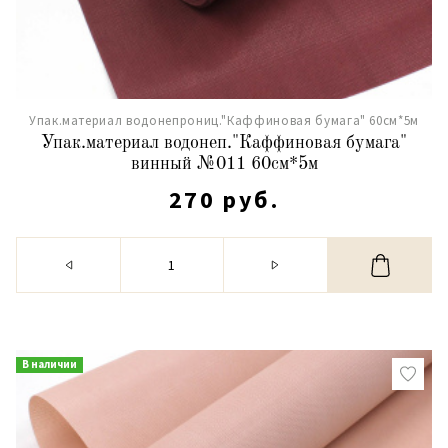
Упак.материал водонепрониц."Каффиновая бумага" 60см*5м
Упак.материал водонеп."Каффиновая бумага"
винный №011 60см*5м
270 руб.
В наличии