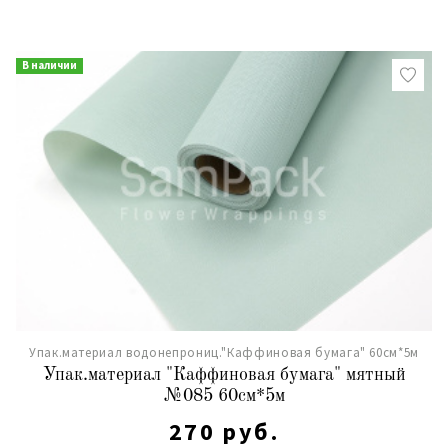
В наличии
Упак.материал водонепрониц."Каффиновая бумага" 60см*5м
Упак.материал "Каффиновая бумага" мятный
№085 60см*5м
270 руб.