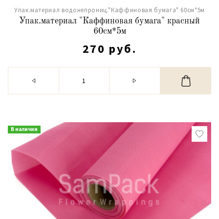
Упак.материал водонепрониц."Каффиновая бумага" 60см*5м
Упак.материал "Каффиновая бумага" красный
60см*5м
270 руб.
В наличии