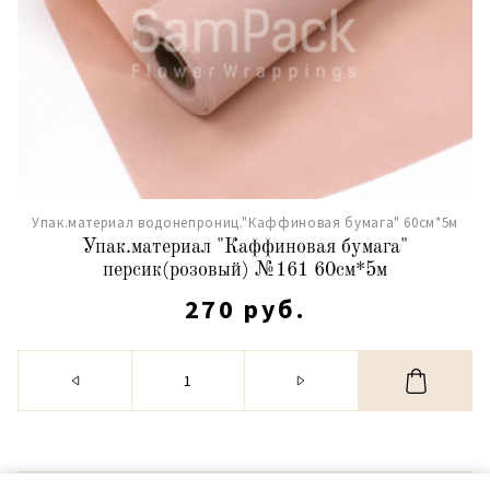
Упак.материал водонепрониц."Каффиновая бумага" 60см*5м
Упак.материал "Каффиновая бумага"
персик(розовый) №161 60см*5м
270 руб.