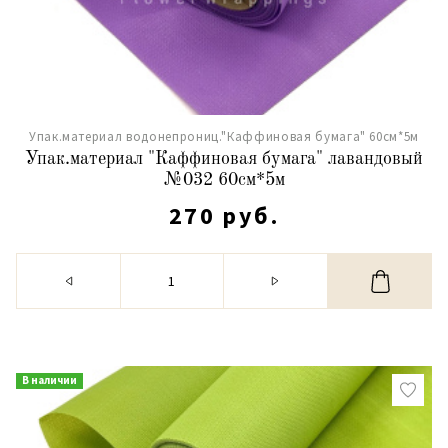
Упак.материал водонепрониц."Каффиновая бумага" 60см*5м
Упак.материал "Каффиновая бумага" лавандовый
№032 60см*5м
270 руб.
В наличии