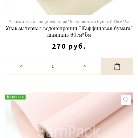
Упак.материал водонепрониц."Каффиновая бумага" 60см*5м
Упак.материал водонепрониц."Каффиновая бумага"
шампань 60см*5м
270 руб.
В наличии