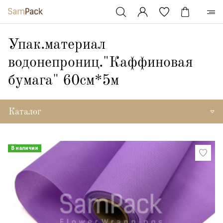
Упак.материал
водонепрониц."Каффиновая
бумага" 60см*5м
Каталог
В наличии