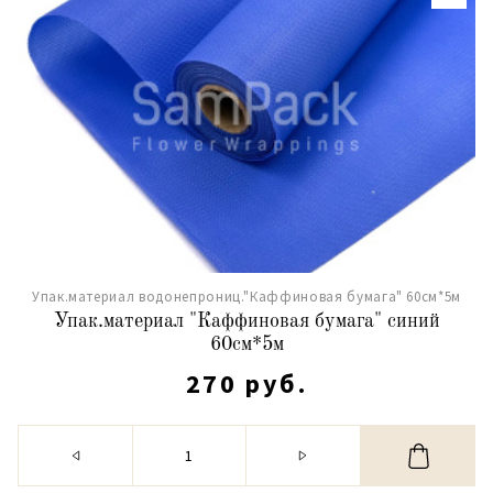
Упак.материал водонепрониц."Каффиновая бумага" 60см*5м
Упак.материал "Каффиновая бумага" синий
60см*5м
270 руб.