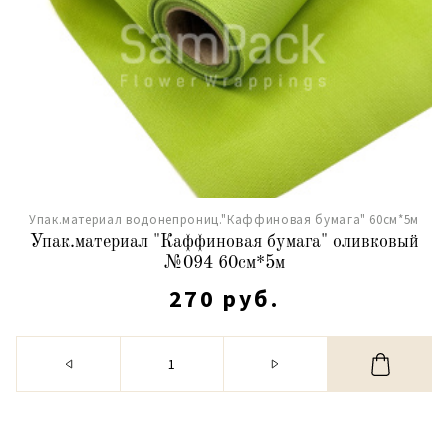
Упак.материал водонепрониц."Каффиновая бумага" 60см*5м
Упак.материал "Каффиновая бумага" оливковый
№094 60см*5м
270 руб.