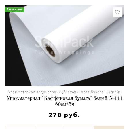
В наличии
Упак.материал водонепрониц."Каффиновая бумага" 60см*5м
Упак.материал "Каффиновая бумага" белый №111
60см*5м
270 руб.