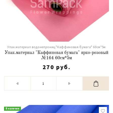
Упак.материал водонепрониц."Каффиновая бумага" 60см*5м
Упак.материал "Каффиновая бумага" ярко-розовый
№164 60см*5м
270 руб.
В наличии