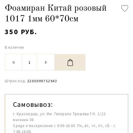
Фоамиран Китай розовый
1017 1мм 60*70см
350 РУБ.
В наличии
Штрих-код:
2200099752943
Самовывоз:
г. Краснодар, ул. Им. Генерала Трошева Г.Н. 1/12
магазин 38.
Среда и воскресение с 6:00-16:00. Пн, вт, чт, пт, сб - с
7:00-16:00.