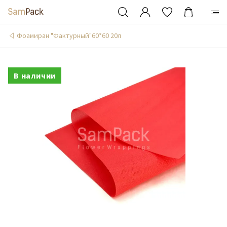
Фоамиран "Фактурный"60*60 20л
В наличии