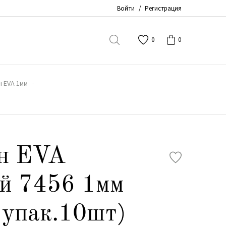
Войти
/
Регистрация
0
0
 EVA 1мм
н EVA
й 7456 1мм
 упак.10шт)