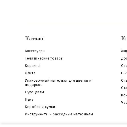
Каталог
К
Аксессуары
Акц
Тематические товары
До
Корзины
Си
Лента
О 
Упаковочный материал для цветов и
От
подарков
Ст
Сухоцветы
Ко
Пена
Ча
Коробки и сумки
Инструменты и расходные материалы