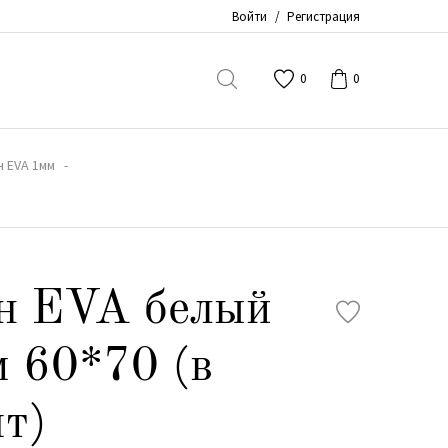
Войти
/
Регистрация
0
0
 EVA 1мм
н EVA белый
 60*70 (в
т)