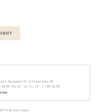
РЗИНУ
рала Трошева Г.Н. 1/12 магазин 38.
6:00. Пн, вт, чт, пт, сб - с 7:00-16:00.
ссии.
0*70 (в упак.10шт)