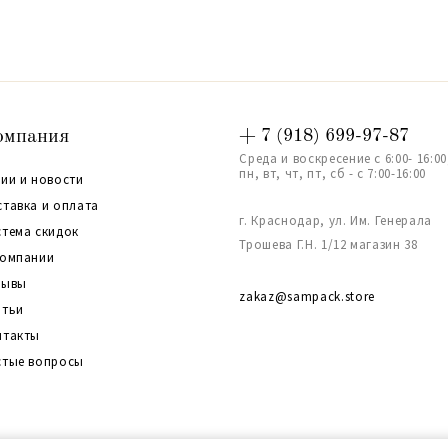
омпания
+ 7 (918) 699-97-87
Среда и воскресение с 6:00- 16:00
пн, вт, чт, пт, сб - с 7:00-16:00
ии и новости
ставка и оплата
г. Краснодар, ул. Им. Генерала
стема скидок
Трошева Г.Н. 1/12 магазин 38
компании
зывы
zakaz@sampack.store
атьи
нтакты
стые вопросы