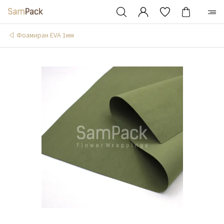
Фоамиран EVA 1мм