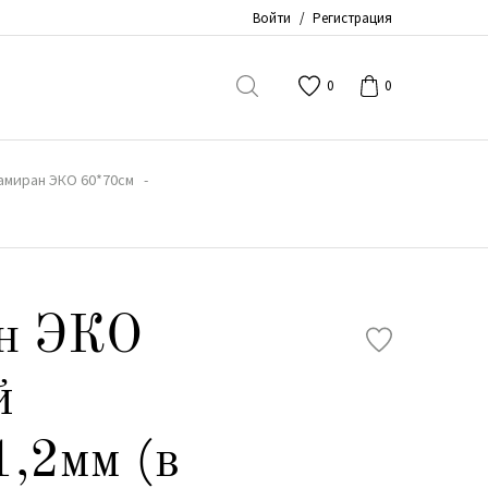
Войти
/
Регистрация
0
0
миран ЭКО 60*70см
н ЭКО
й
,2мм (в