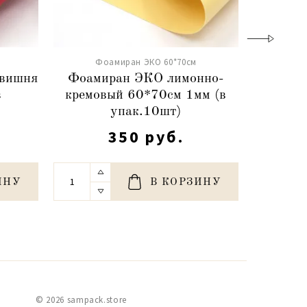
Фоамиран ЭКО 60*70см
Фо
 вишня
Фоамиран ЭКО лимонно-
Фоамир
в
кремовый 60*70см 1мм (в
морожен
упак.10шт)
350 руб.
ИНУ
В КОРЗИНУ
© 2026 sampack.store