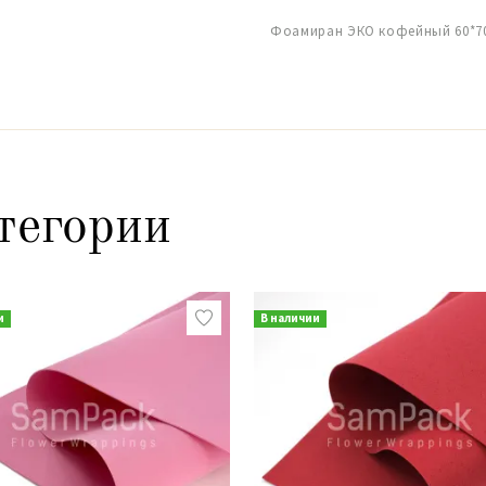
Фоамиран ЭКО кофейный 60*70с
тегории
и
В наличии