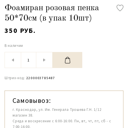
Фоамиран розовая пенка
50*70см (в упак 10шт)
350 РУБ.
В наличии
Штрих-код:
2200003785487
Самовывоз:
г. Краснодар, ул. Им. Генерала Трошева Г.Н. 1/12
магазин 38.
Среда и воскресение с 6:00-16:00. Пн, вт, чт, пт, сб - с
7:00-16:00.