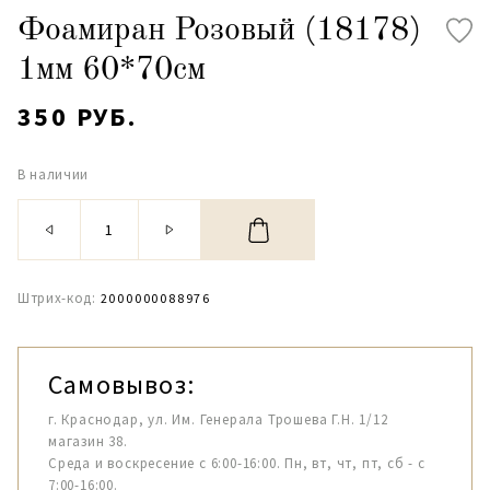
Фоамиран Розовый (18178)
1мм 60*70см
350 РУБ.
В наличии
Штрих-код:
2000000088976
Самовывоз:
г. Краснодар, ул. Им. Генерала Трошева Г.Н. 1/12
магазин 38.
Среда и воскресение с 6:00-16:00. Пн, вт, чт, пт, сб - с
7:00-16:00.