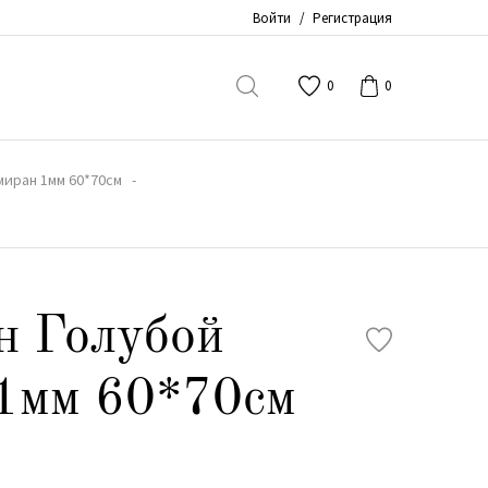
Войти
/
Регистрация
0
0
иран 1мм 60*70см
н Голубой
1мм 60*70см