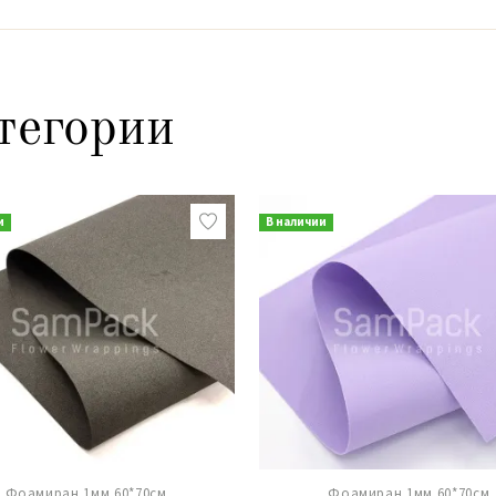
тегории
и
В наличии
Фоамиран 1мм 60*70см
Фоамиран 1мм 60*70см