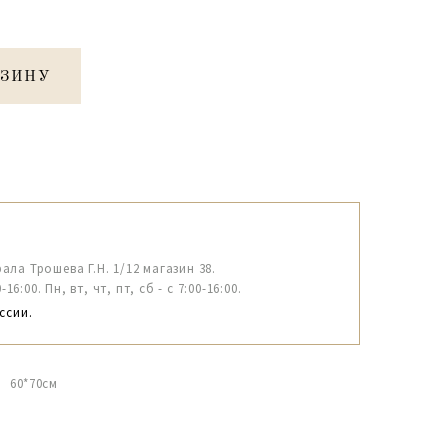
РЗИНУ
рала Трошева Г.Н. 1/12 магазин 38.
6:00. Пн, вт, чт, пт, сб - с 7:00-16:00.
ссии.
м 60*70см