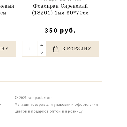
невый
Фоамиран Сиреневый
Фо
0см
(18201) 1мм 60*70см
фиоле
350 руб.
ИНУ
В КОРЗИНУ
© 2026 sampack.store
,
Магазин товаров для упаковки и оформления
цветов и подарков оптом и в розницу