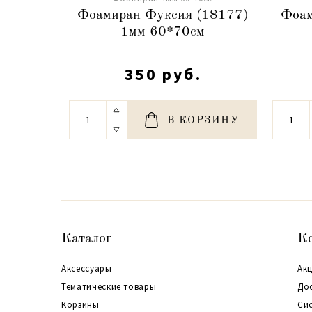
Фоамиран Фуксия (18177)
Фоам
1мм 60*70см
350 руб.
В КОРЗИНУ
Каталог
К
Аксессуары
Акц
Тематические товары
До
Корзины
Си