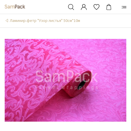
Ламинир.фетр "Узор листья" 50см*10м