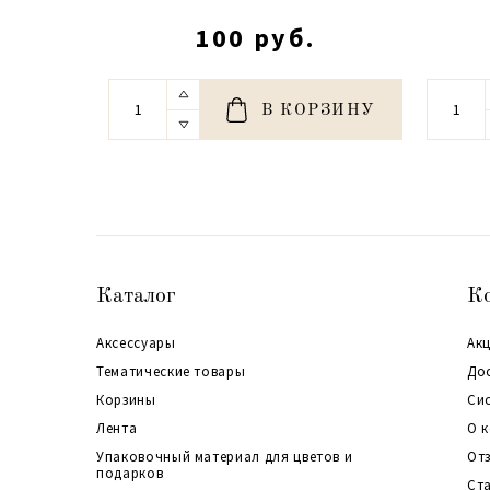
100 руб.
В КОРЗИНУ
Каталог
К
Аксессуары
Акц
Тематические товары
До
Корзины
Си
Лента
О 
Упаковочный материал для цветов и
От
подарков
Ст