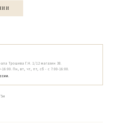
ЧИИ
рала Трошева Г.Н. 1/12 магазин 38.
6:00. Пн, вт, чт, пт, сб - с 7:00-16:00.
ссии.
/5м