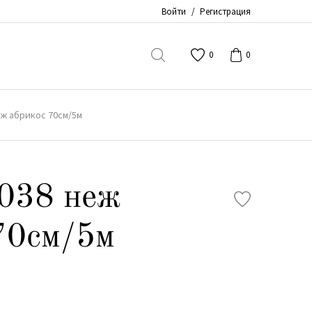
Войти
/
Регистрация
0
0
еж абрикос 70см/5м
038 неж
70см/5м