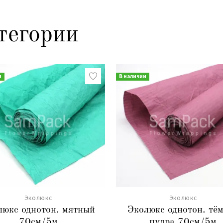
тегории
и
В наличии
Эколюкс
Эколюкс
люкс однотон. мятный
Эколюкс однотон. тё
70см/5м
пудра 70см/5м