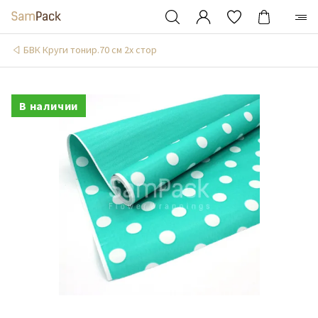
БВК Круги тонир.70 см 2х стор
В наличии