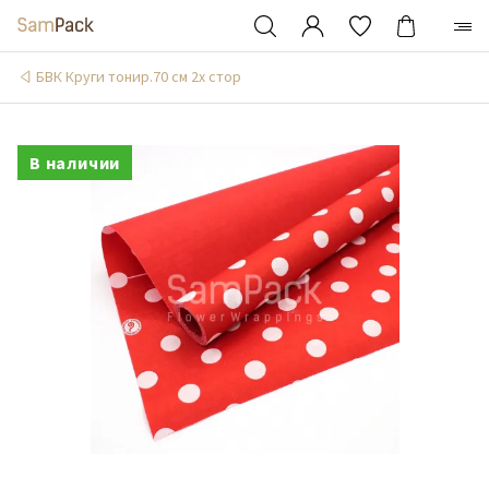
БВК Круги тонир.70 см 2х стор
В наличии