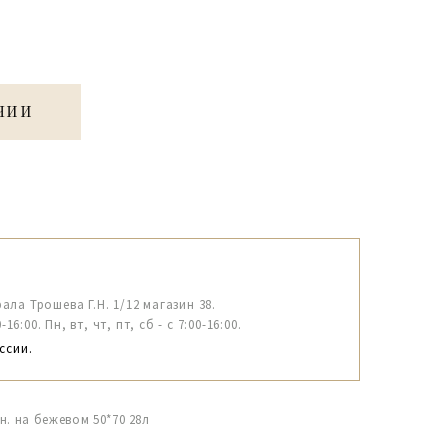
ЧИИ
рала Трошева Г.Н. 1/12 магазин 38.
6:00. Пн, вт, чт, пт, сб - с 7:00-16:00.
ссии.
н. на бежевом 50*70 28л