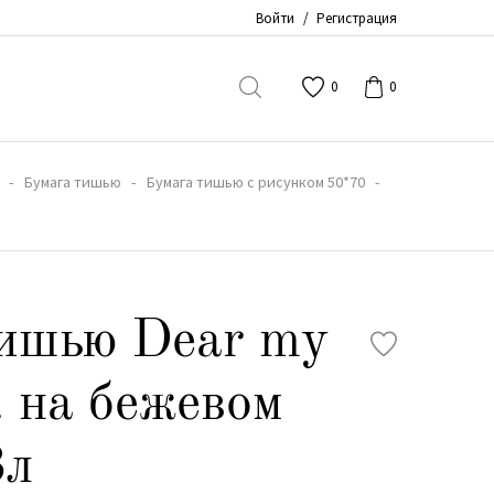
Войти
/
Регистрация
0
0
Бумага тишью
Бумага тишью с рисунком 50*70
ишью Dear my
. на бежевом
8л