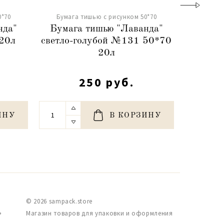
0*70
Бумага тишью с рисунком 50*70
Бумага
нда"
Бумага тишью "Лаванда"
Бумаг
20л
светло-голубой №131 50*70
сирене
20л
250 руб.
ИНУ
В КОРЗИНУ
© 2026 sampack.store
,
Магазин товаров для упаковки и оформления