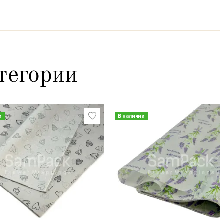
тегории
и
В наличии