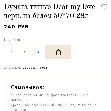
Бумага тишью Dear my love
черн. на белом 50*70 28л
240 РУБ.
В наличии
Штрих-код:
2200003775075
Самовывоз:
г. Краснодар, ул. Им. Генерала Трошева Г.Н. 1/12
магазин 38.
Среда и воскресение с 6:00-16:00. Пн, вт, чт, пт, сб - с
7:00-16:00.