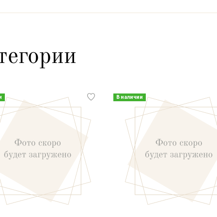
тегории
и
В наличии