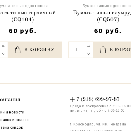
умага тишью однотонная
Бумага тишью однотонн
ага тишью горчичный
Бумага тишью изумру
(CQ104)
(СQ507)
60 руб.
60 руб.
В КОРЗИНУ
В КОРЗ
омпания
+ 7 (918) 699-97-87
Среда и воскресение с 6:00- 16:00
пн, вт, чт, пт, сб - с 7:00-16:00
ии и новости
ставка и оплата
г. Краснодар, ул. Им. Генерала
стема скидок