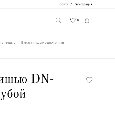
Войти
/
Регистрация
0
0
ага тишью
Бумага тишью однотонная
тишью DN-
лубой