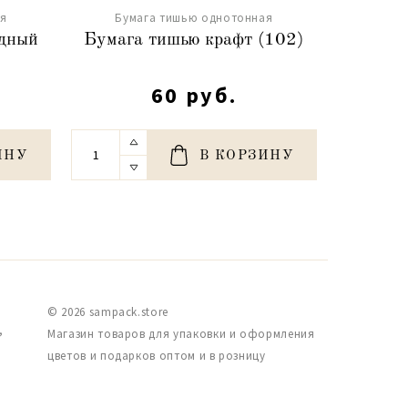
ая
Бумага тишью однотонная
Бум
дный
Бумага тишью крафт (102)
Бума
60 руб.
ИНУ
В КОРЗИНУ
© 2026 sampack.store
,
Магазин товаров для упаковки и оформления
цветов и подарков оптом и в розницу