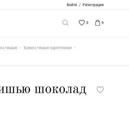
Войти
/
Регистрация
0
0
ага тишью
Бумага тишью однотонная
тишью шоколад