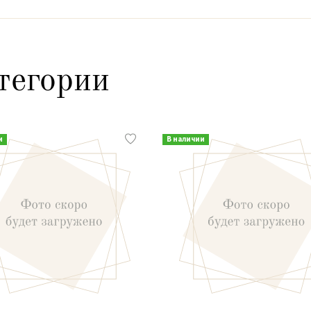
тегории
и
В наличии