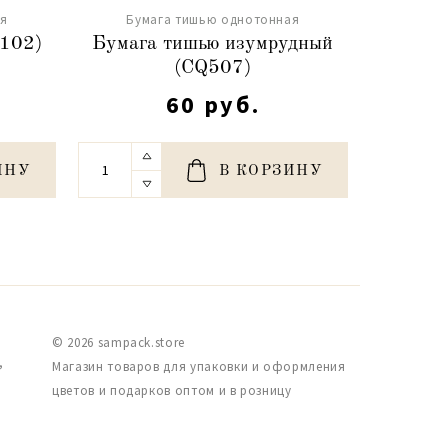
ая
Бумага тишью однотонная
Бум
(102)
Бумага тишью изумрудный
Бума
(СQ507)
60 руб.
ИНУ
В КОРЗИНУ
© 2026 sampack.store
,
Магазин товаров для упаковки и оформления
цветов и подарков оптом и в розницу