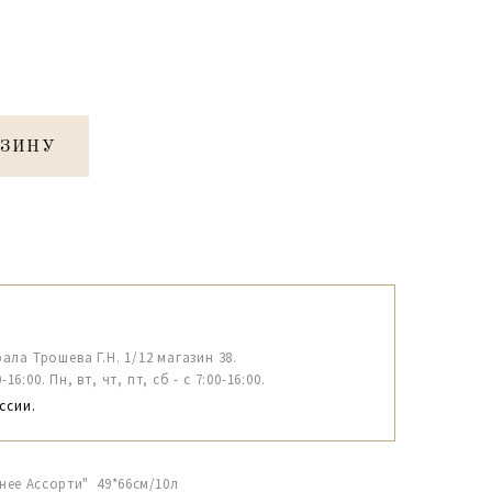
РЗИНУ
рала Трошева Г.Н. 1/12 магазин 38.
6:00. Пн, вт, чт, пт, сб - с 7:00-16:00.
ссии.
нее Ассорти" 49*66см/10л