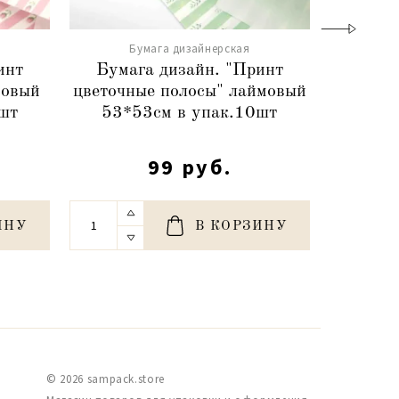
Бумага дизайнерская
Б
инт
Бумага дизайн. "Принт
Бума
зовый
цветочные полосы" лаймовый
цветочн
шт
53*53см в упак.10шт
53*5
99 руб.
ИНУ
В КОРЗИНУ
© 2026 sampack.store
,