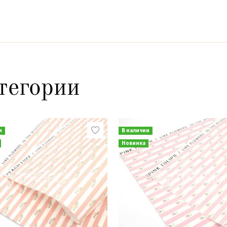
тегории
и
В наличии
Новинка