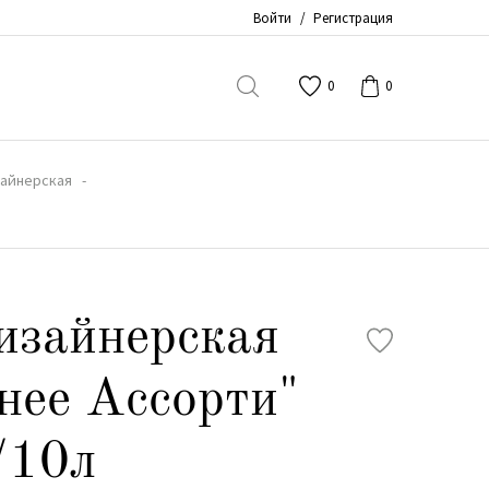
Войти
/
Регистрация
0
0
зайнерская
изайнерская
нее Ассорти"
/10л