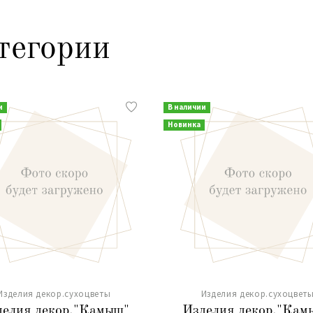
тегории
и
В наличии
Новинка
Изделия декор.сухоцветы
Изделия декор.сухоцвет
делия декор."Камыш"
Изделия декор."Кам