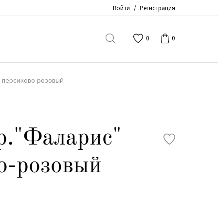
Войти
/
Регистрация
0
0
" персиково-розовый
р."Фаларис"
о-розовый