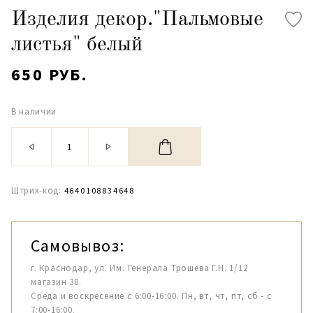
Изделия декор."Пальмовые
листья" белый
650 РУБ.
В наличии
Штрих-код:
4640108834648
Самовывоз:
г. Краснодар, ул. Им. Генерала Трошева Г.Н. 1/12
магазин 38.
Среда и воскресение с 6:00-16:00. Пн, вт, чт, пт, сб - с
7:00-16:00.