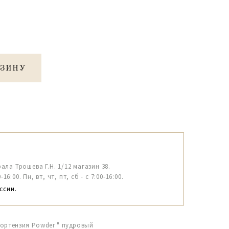
РЗИНУ
рала Трошева Г.Н. 1/12 магазин 38.
6:00. Пн, вт, чт, пт, сб - с 7:00-16:00.
ссии.
Гортензия Powder " пудровый