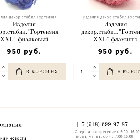
елия декор.стабил.Гортензия
Изделия декор.стабил.Горте
Изделия
Изделия
ор.стабил."Гортензия
декор.стабил."Горте
XXL" фиалковый
XXL" фламинго
950 руб.
950 руб.
В КОРЗИНУ
В КОРЗ
омпания
+ 7 (918) 699-97-87
Среда и воскресение с 6:00- 16:00
пн, вт, чт, пт, сб - с 7:00-16:00
ии и новости