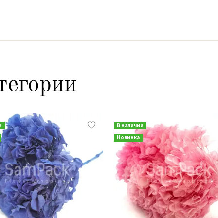
тегории
и
В наличии
Новинка