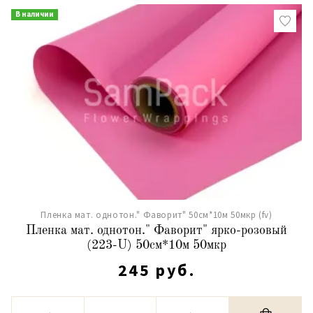
В наличии
Пленка мат. однотон." Фаворит" 50см*10м 50мкр (fv)
Пленка мат. однотон." Фаворит" ярко-розовый
(223-U) 50см*10м 50мкр
245 руб.