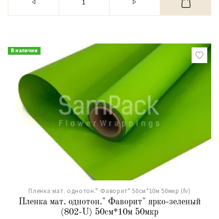
В наличии
Пленка мат. однотон." Фаворит" 50см*10м 50мкр (fv)
Пленка мат. однотон." Фаворит" ярко-зеленый
(802-U) 50см*10м 50мкр