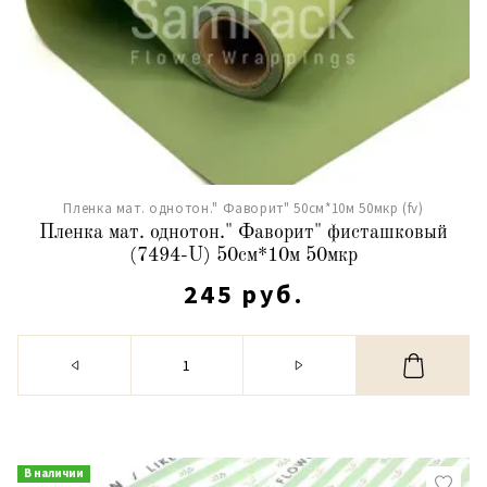
Пленка мат. однотон." Фаворит" 50см*10м 50мкр (fv)
Пленка мат. однотон." Фаворит" фисташковый
(7494-U) 50см*10м 50мкр
245 руб.
В наличии