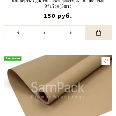
Конверты однотон."Без фактуры" бл.желтый
9*17см(3шт)
150 руб.
В наличии