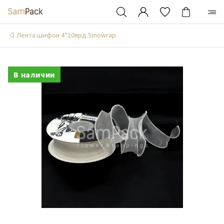
Лента шифон 4*10ярд.Sinowrap
В наличии