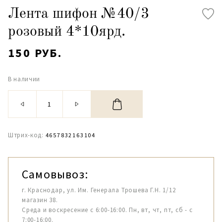
Лента шифон №40/3
розовый 4*10ярд.
150 РУБ.
В наличии
Штрих-код:
4657832163104
Самовывоз:
г. Краснодар, ул. Им. Генерала Трошева Г.Н. 1/12
магазин 38.
Среда и воскресение с 6:00-16:00. Пн, вт, чт, пт, сб - с
7:00-16:00.