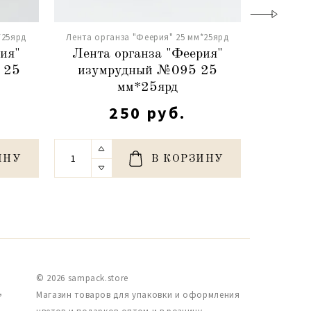
*25ярд
Лента органза "Феерия" 25 мм*25ярд
Лента ор
ия"
Лента органза "Феерия"
Лента
 25
изумрудный №095 25
лав
мм*25ярд
250 руб.
ИНУ
В КОРЗИНУ
© 2026 sampack.store
,
Магазин товаров для упаковки и оформления