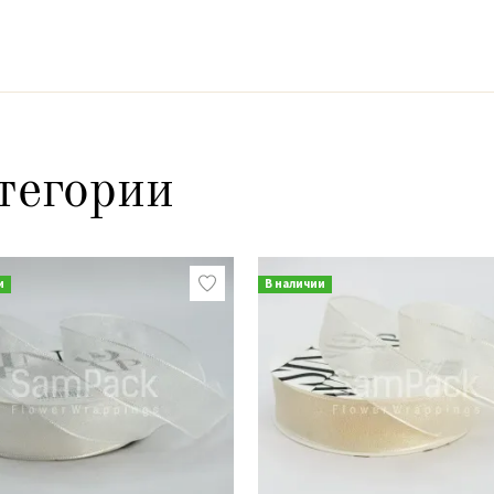
тегории
и
В наличии