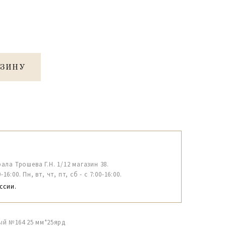
РЗИНУ
рала Трошева Г.Н. 1/12 магазин 38.
6:00. Пн, вт, чт, пт, сб - с 7:00-16:00.
ссии.
ый №164 25 мм*25ярд