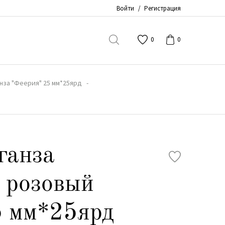
Войти
/
Регистрация
0
0
нза "Феерия" 25 мм*25ярд
ганза
 розовый
 мм*25ярд