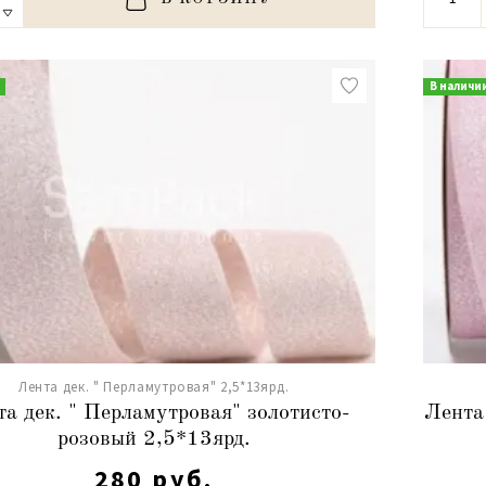
В наличи
Лента дек. " Перламутровая" 2,5*13ярд.
а дек. " Перламутровая" золотисто-
Лента
розовый 2,5*13ярд.
280 руб.