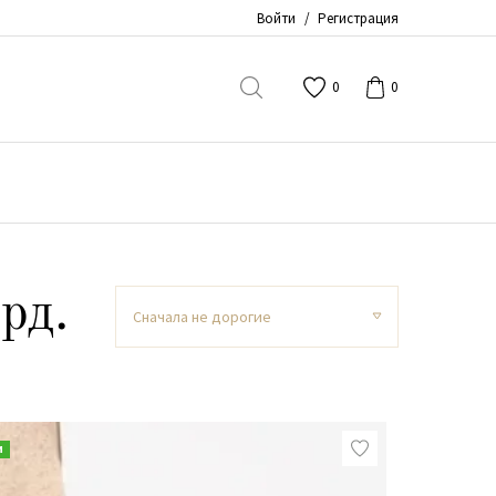
Войти
/
Регистрация
0
0
рд.
Сначала не дорогие
и