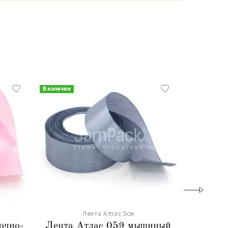
В наличии
В наличии
Лента Атлас 5см
очно-
Лента Атлас 059 мышиный
Лента 