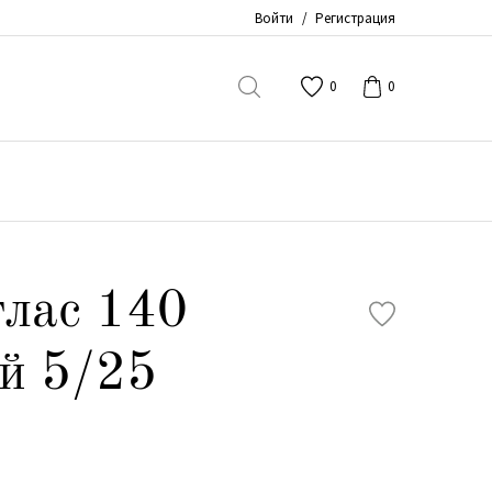
Войти
/
Регистрация
0
0
5
лас 140
й 5/25