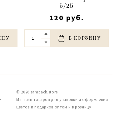
5/25
яр
120 руб.
ИНУ
В КОРЗИНУ
© 2026 sampack.store
,
Магазин товаров для упаковки и оформления
цветов и подарков оптом и в розницу