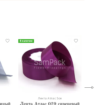
В наличии
В наличии
Лента Атлас 5см
шиный
Лента Атлас 029 сиреневый
Ле