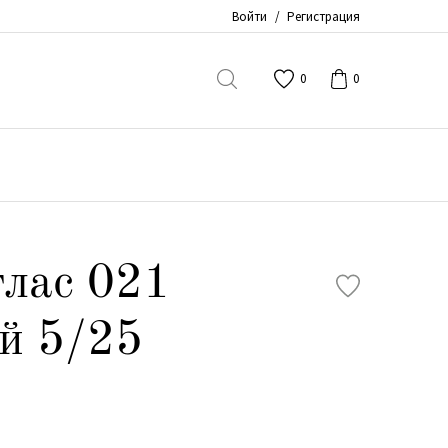
Войти
/
Регистрация
0
0
5
лас 021
й 5/25