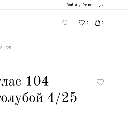
Войти
/
Регистрация
0
0
й 4/25
лас 104
голубой 4/25