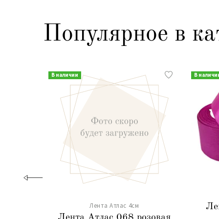
Популярное в ка
В наличии
В наличи
Лента Атлас 4см
Ле
Лента Атлас 068 розовая