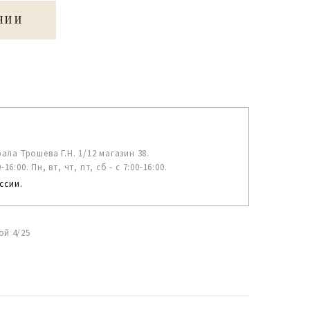
ЧИИ
рала Трошева Г.Н. 1/12 магазин 38.
6:00. Пн, вт, чт, пт, сб - с 7:00-16:00.
ссии.
ой 4/25