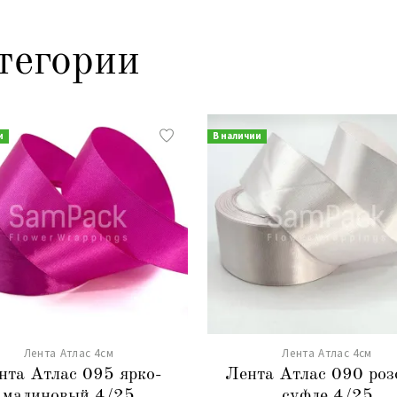
тегории
и
В наличии
Лента Атлас 4см
Лента Атлас 4см
нта Атлас 095 ярко-
Лента Атлас 090 роз
малиновый 4/25
суфле 4/25