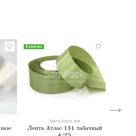
В наличии
В наличии
Лента Атлас 4см
овое
Лента Атлас 131 табачный
Лента 
4/25