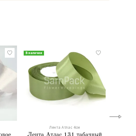
В наличии
В наличии
Лента Атлас 4см
овое
Лента Атлас 131 табачный
Лента 