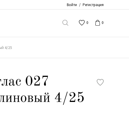
Войти
/
Регистрация
0
0
ый 4/25
лас 027
линовый 4/25