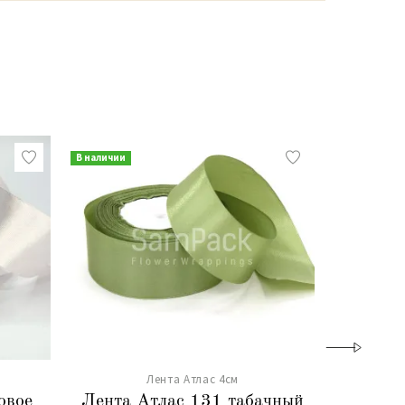
В наличии
В наличии
Лента Атлас 4см
овое
Лента Атлас 131 табачный
Лента 