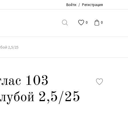
Войти
/
Регистрация
0
0
убой 2,5/25
лас 103
олубой 2,5/25