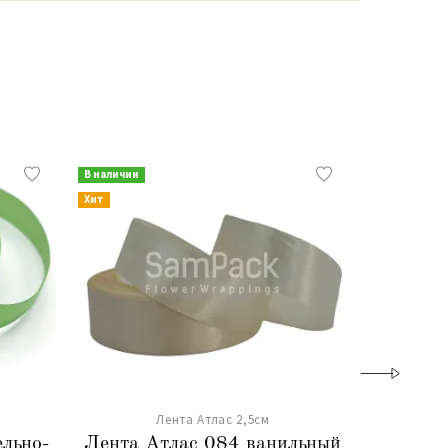
В наличии
В наличии
Хит
Хит
Лента Атлас 2,5см
ельно-
Лента Атлас 084 ванильный
Лента А