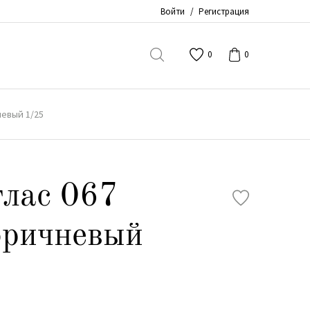
Войти
/
Регистрация
0
0
невый 1/25
лас 067
оричневый