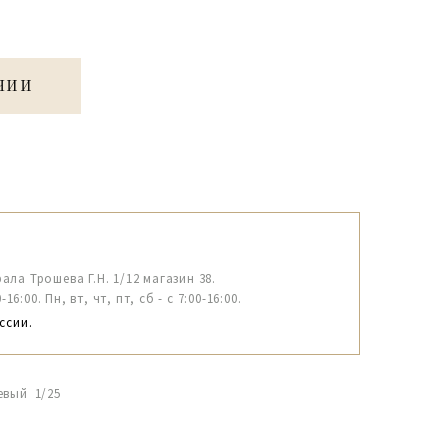
ЧИИ
рала Трошева Г.Н. 1/12 магазин 38.
6:00. Пн, вт, чт, пт, сб - с 7:00-16:00.
ссии.
евый 1/25