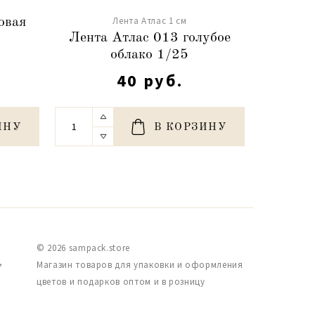
Лента Атлас 1 см
овая
Лента
Лента Атлас 013 голубое
о
облако 1/25
40 руб.
ИНУ
В КОРЗИНУ
© 2026 sampack.store
,
Магазин товаров для упаковки и оформления
цветов и подарков оптом и в розницу