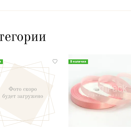
тегории
и
В наличии