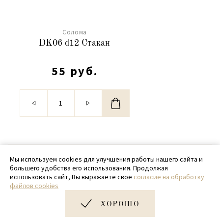
Солома
DK06 d12 Стакан
55 руб.
© 2020 - 2026 SamPack
Мы используем cookies для улучшения работы нашего сайта и
большего удобства его использования. Продолжая
+ 7 (918) 699-97-87
использовать сайт, Вы выражаете своё
согласие на обработку
файлов cookies
zakaz@sampack.store
ХОРОШО
Дизайн и разработка сайта
Very Good