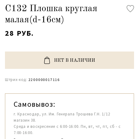
С132 Плошка круглая
малая(d-16см)
28 РУБ.
НЕТ В НАЛИЧИИ
Штрих-код:
2200000017116
Самовывоз:
г. Краснодар, ул. Им. Генерала Трошева Г.Н. 1/12
магазин 38.
Среда и воскресение с 6:00-16:00. Пн, вт, чт, пт, сб - с
7:00-16:00.