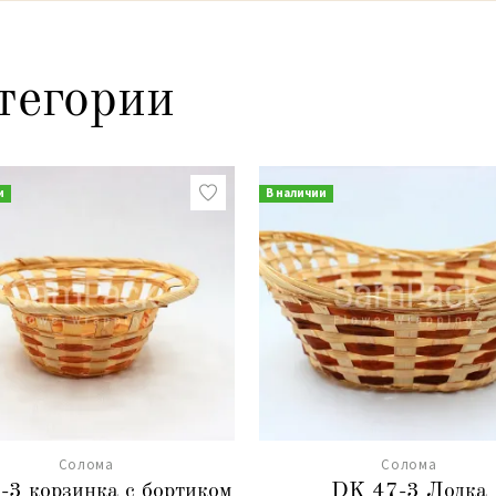
тегории
и
В наличии
Солома
Солома
3 корзинка с бортиком
DK 47-3 Лодка