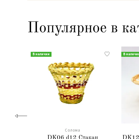
Популярное в ка
В наличии
В наличи
Солома
DK06 d12 Стакан
DK12-