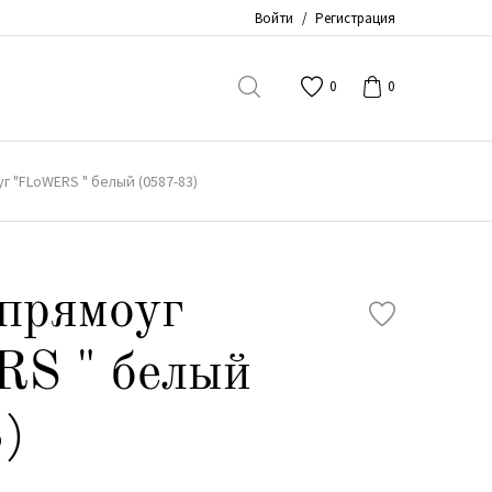
Войти
/
Регистрация
0
0
г "FLoWERS " белый (0587-83)
прямоуг
S " белый
)