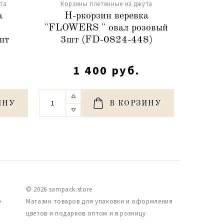
та
Корзины плетенные из джута
Корз
а
Н-ркорзин веревка
Ко
"FLOWERS " овал розовый
"FL
шт
3шт (FD-0824-448)
1 400 руб.
ИНУ
В КОРЗИНУ
© 2026 sampack.store
,
Магазин товаров для упаковки и оформления
цветов и подарков оптом и в розницу