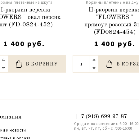
рзины плетенные из джута
Корзины плетенные из джу
Н-ркорзин веревка
Н-ркорзин веревк
OWERS " овал персик
"FLOWERS "
шт (FD-0824-452)
прямоуг.розовый 3
(FD0824-454)
1 400 руб.
1 400 руб.
В КОРЗИНУ
В КОРЗ
омпания
+ 7 (918) 699-97-87
Среда и воскресение с 6:00- 16:00
пн, вт, чт, пт, сб - с 7:00-16:00
ии и новости
ставка и оплата