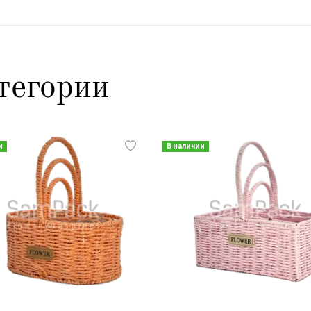
тегории
и
В наличии