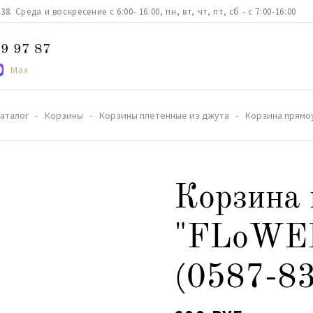
. Среда и воскресение с 6:00- 16:00, пн, вт, чт, пт, сб - с 7:00-16:00
9 97 87
Max
аталог
Корзины
Корзины плетенные из джута
Корзина прямоу
Корзина 
"FLoWER
(0587-83