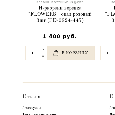
Корзины плетенные из джута
Ко
Н-ркорзин веревка
"FLOWERS " овал розовый
"FL
3шт (FD-0824-447)
3
1 400 руб.
В КОРЗИНУ
Каталог
К
Аксессуары
Акц
Тематические товары
До