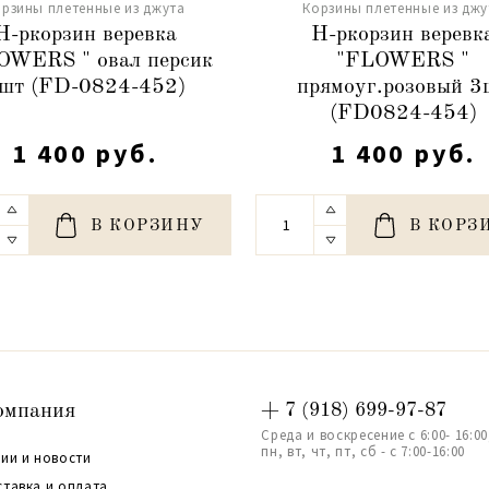
рзины плетенные из джута
Корзины плетенные из джу
Н-ркорзин веревка
Н-ркорзин веревк
OWERS " овал персик
"FLOWERS "
шт (FD-0824-452)
прямоуг.розовый 3
(FD0824-454)
1 400 руб.
1 400 руб.
В КОРЗИНУ
В КОРЗ
омпания
+ 7 (918) 699-97-87
Среда и воскресение с 6:00- 16:00
пн, вт, чт, пт, сб - с 7:00-16:00
ии и новости
ставка и оплата