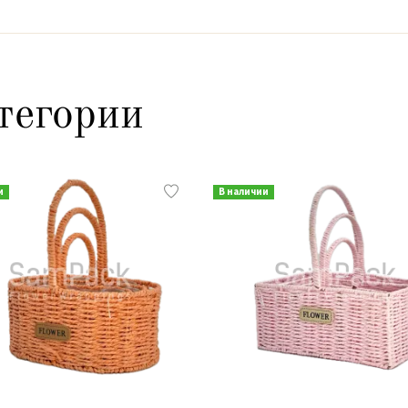
тегории
и
В наличии