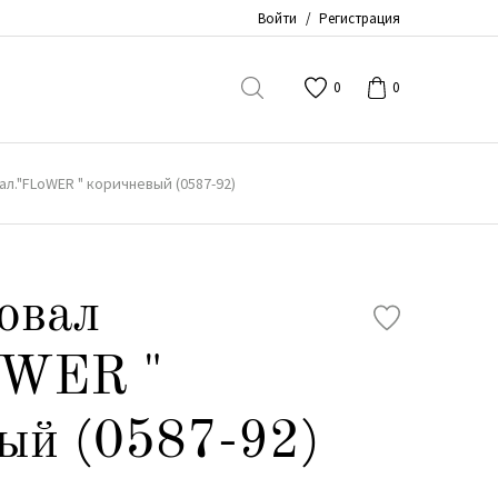
Войти
/
Регистрация
0
0
ал."FLoWER " коричневый (0587-92)
овал
oWER "
ый (0587-92)