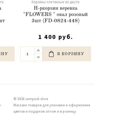
та
Корзины плетенные из джута
Корз
а
Н-ркорзин веревка
Н-
"FLOWERS " овал розовый
шт
3шт (FD-0824-448)
пря
1 400 руб.
ИНУ
В КОРЗИНУ
© 2026 sampack.store
,
Магазин товаров для упаковки и оформления
цветов и подарков оптом и в розницу