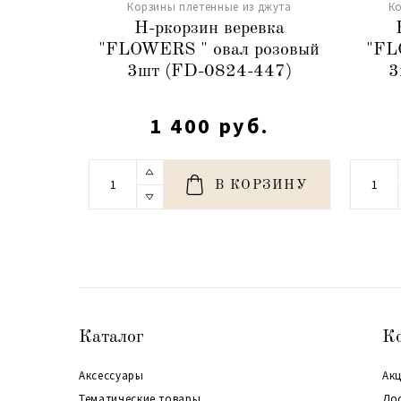
Корзины плетенные из джута
Ко
Н-ркорзин веревка
"FLOWERS " овал розовый
"FL
3шт (FD-0824-447)
3
1 400 руб.
В КОРЗИНУ
Каталог
К
Аксессуары
Акц
Тематические товары
До