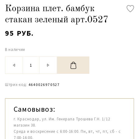
Корзина плет. бамбук
стакан зеленый арт.0527
95 РУБ.
В наличии
Штрих-код:
4640026970527
Самовывоз:
г. Краснодар, ул. Им. Генерала Трошева Г.Н. 1/12
магазин 38.
Среда и воскресение с 6:00-16:00. Пн, вт, чт, пт, сб - с
7:00-16:00.