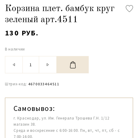
Корзина плет. бамбук круг
зеленый арт.4511
130 РУБ.
В наличии
Штрих-код:
4670033464511
Самовывоз:
г. Краснодар, ул. Им. Генерала Трошева Г.Н. 1/12
магазин 38.
Среда и воскресение с 6:00-16:00. Пн, вт, чт, пт, сб - с
7:00-16:00.