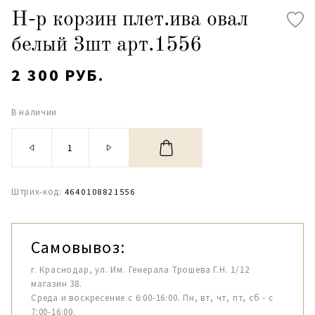
Н-р корзин плет.ива овал
белый 3шт арт.1556
2 300 РУБ.
В наличии
Штрих-код:
4640108821556
Самовывоз:
г. Краснодар, ул. Им. Генерала Трошева Г.Н. 1/12
магазин 38.
Среда и воскресение с 6:00-16:00. Пн, вт, чт, пт, сб - с
7:00-16:00.