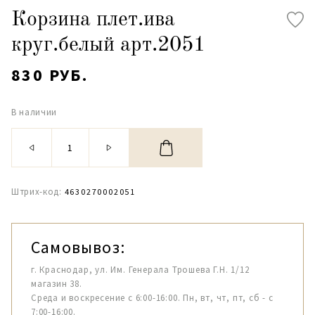
Корзина плет.ива
круг.белый арт.2051
830 РУБ.
В наличии
Штрих-код:
4630270002051
Самовывоз:
г. Краснодар, ул. Им. Генерала Трошева Г.Н. 1/12
магазин 38.
Среда и воскресение с 6:00-16:00. Пн, вт, чт, пт, сб - с
7:00-16:00.