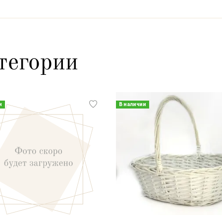
тегории
и
В наличии