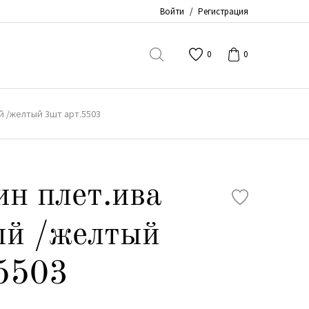
Войти
/
Регистрация
0
0
ый /желтый 3шт арт.5503
ин плет.ива
ый /желтый
5503