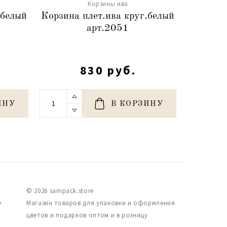
Корзины ива
 белый
Корзина плет.ива круг.белый
Корзи
арт.2051
830 руб.
ИНУ
В КОРЗИНУ
© 2026 sampack.store
,
Магазин товаров для упаковки и оформления
цветов и подарков оптом и в розницу