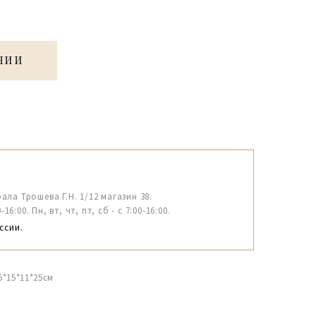
ЧИИ
рала Трошева Г.Н. 1/12 магазин 38.
6:00. Пн, вт, чт, пт, сб - с 7:00-16:00.
ссии.
5*15*11*25см